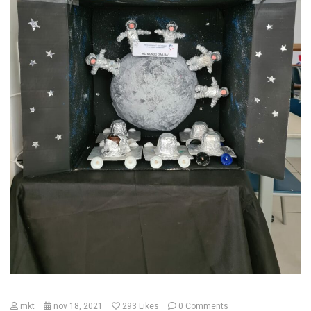
mkt
nov 18, 2021
293
Likes
0 Comments