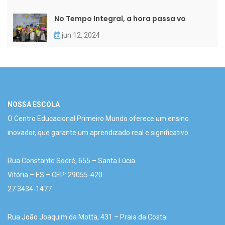
No Tempo Integral, a hora passa vo
jun 12, 2024
NOSSA ESCOLA
O Centro Educacional Primeiro Mundo oferece um ensino
inovador, que garante um aprendizado real e significativo.
Rua Constante Sodré, 655 – Santa Lúcia
Vitória – ES – CEP: 29055-420
27 3434-1477
Rua João Joaquim da Motta, 431 – Praia da Costa