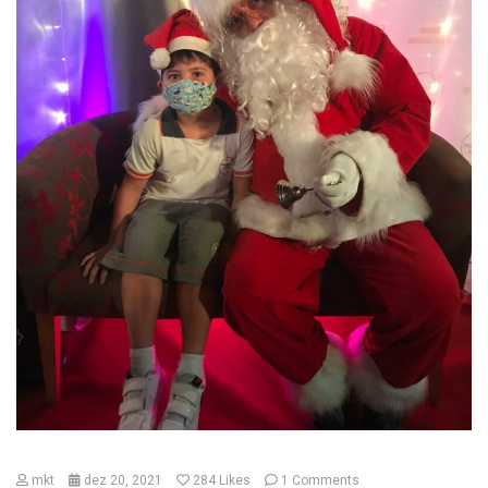
mkt
dez 20, 2021
284
Likes
1 Comments