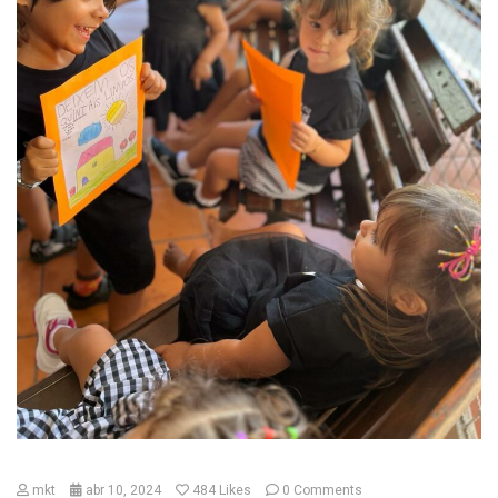
mkt
abr 10, 2024
484
Likes
0 Comments